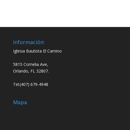
de
de
audio
audio
Información:
Iglesia Bautista El Camino
5815 Cornelia Ave,
Orlando, FL 32807.
Tel:(407) 679-4948
Mapa