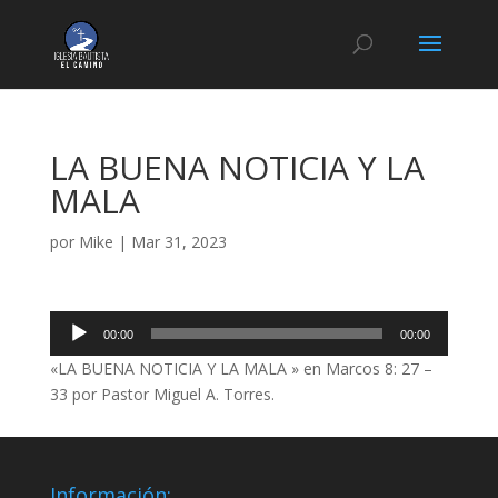
LA BUENA NOTICIA Y LA
MALA
por
Mike
|
Mar 31, 2023
Reproductor
00:00
00:00
de
«LA BUENA NOTICIA Y LA MALA » en Marcos 8: 27 –
audio
33 por Pastor Miguel A. Torres.
Información: