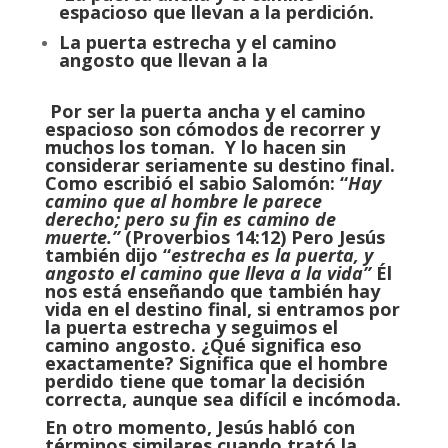
espacioso que llevan a la
perdición.
La puerta estrecha y el camino
angosto que llevan a la
Por ser la puerta ancha y el camino
espacioso son cómodos de recorrer y
muchos los toman. Y lo hacen sin
considerar seria­mente su destino final.
Como escribió el sabio Salomón: “
Hay
camino que al hombre le parece
derecho; pero su fin es camino de
muerte.”
(Proverbios 14:12)
Pero Jesús
también dijo
“
estrecha es la puerta, y
angosto el camino que lleva a la vida”
Él
nos está enseñando que también hay
vida en el destino final, si entramos por
la puerta estrecha y seguimos el
camino angosto. ¿Qué significa eso
exactamente? Significa que el hombre
perdido tiene que tomar la decisión
correcta, aunque sea difícil e incómoda.
En otro momento, Jesús habló con
términos similares cuando trató la