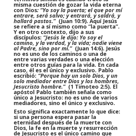
misma cuestión de gozar la vida eterna
con Dios
: “Yo soy la puerta; el que por mí
entrare, será salvo; y entrará, y saldrá, y
hallará pastos.”
(Juan 10:9). Aquí Jesús
se refiere a sí mismo como “la puerta”.
Y en otro contexto, dijo a sus
discípulos:
“Jesús le dijo: Yo soy el
camino, y la verdad, y la vida; nadie viene
al Padre, sino por mí.”
(Juan 14:6). Jesús
no es
uno
de los caminos o una de
entre varias verdades o una elección
entre otros guías para la vida. En cada
caso, él es
el
único y exclusivo. Pablo
escribió:
“Porque hay un solo Dios, y un
solo mediador entre Dios y los hombres,
Jesucristo hombre.”
(1 Timoteo 2:5). El
apóstol Pablo también señala como
único a Jesucristo: no es uno de varios
mediadores, sino el único y exclusivo.
Esto significa exactamente lo que dice:
si una persona espera pasar la
eternidad después de la muerte con
Dios, la fe en la muerte y resurrección
de Jesucristo es el único camino que