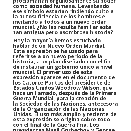
proclamarían orgullosamente su poder
como sociedad humana. Levantando
ese símbolo estarían rindiendo culto a
la autosuficiencia de los hombres e
invitando a todos a un nuevo orden
mundial. ¿No les resulta familiar esta
tan antigua pero asombrosa historia?
Hoy la mayoría hemos escuchado
hablar de un Nuevo Orden Mundial.
Esta expresión se ha usado para
referirse a un nuevo período de la
historia, a un plan diseñado con el fin
de instaurar un gobierno único a nivel
mundial. El primer uso de esta
expresión aparece en el documento de
los
Catorce Puntos
del presidente de
Estados Unidos
Woodrow Wilson
, que
hace un llamado, después de la
Primera
Guerra Mundial
, para la creación de
la
Sociedad de las Naciones
, antecesora
de la
Organización de las Naciones
Unidas
. El uso más amplio y reciente de
esta expresión se origina sobre todo
con el final de la
Guerra Fría
. Los
presidentes
Mijaíl Gorbachov
y
George