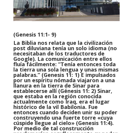
(Genesis 11:1- 9)
La Biblia nos relata que la civilización
post diluviana tenía un solo idioma (no
necesitaban de los traductores de
Google). La comunicación entre ellos
fluía fácilmente: “Tenía entonces toda
la tierra una sola lengua y unas mismas
palabras.” (Genesis 11: 1) E impulsados
por un espíritu nómada viajaron a una
llanura en la tierra de Sinar para
establecerse allí (Génesis 11: 2) Sinar,
que estaba en la región conocida
actualmente como Iraq, era el lugar
histórico de la vil Babilonia. Fue
entonces cuando deciden unir su poder
construyendo una fuerte torre «cuya
cúspide llegue al cielo» (Genesis 11:4).
Por medio de tal construcción