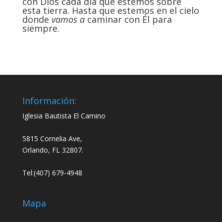
con Dios cada día que estemos sobre
esta tierra. Hasta que estemos en el cielo
donde
vamos a
caminar con Él para
siempre.
Información:
Iglesia Bautista El Camino
5815 Cornelia Ave,
Orlando, FL 32807.
Tel:(407) 679-4948
Mapa