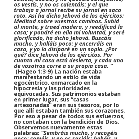
os vestís, y no os calentáis; y el que
trabaja a jornal recibe su jornal en saco
roto. Así ha dicho Jehová de los ejércitos:
Meditad sobre vuestros caminos. Subid
al monte, y traed madera, y reedificad la
casa; y pondré en ella mi voluntad, y seré
glorificado, ha dicho Jehová. Buscáis
mucho, y halláis poco; y encerráis en
casa, y yo lo disiparé en un soplo. ¿Por
qué? dice Jehová de los ejércitos. Por
cuanto mi casa está desierta, y cada uno
de vosotros corre a su propia casa. “
(Hageo 1:3-9) La nación estaba
manifestando un estilo de vida
egocéntrico, enmarcado en la
hipocresía y las prioridades
equivocadas. Sus patrimonios estaban
en primer lugar, sus “casas
artesonadas” eran sus tesoros, por lo
que allí estaban también sus corazones.
Por eso a pesar de todos sus esfuerzos,
no contaban con la bendición de Dios.
Observemos nuevamente estas
palabras:
“Sembráis mucho, y recogéis
poco; coméis, y no os saciáis; bebéis, y