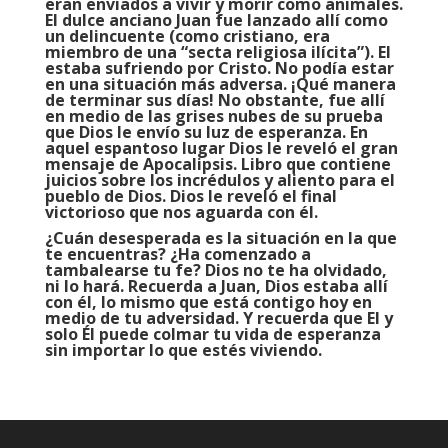
eran enviados a vivir y morir como animales.
El dulce anciano Juan fue lanzado allí como
un delincuente (como cristiano, era
miembro de una “secta religiosa ilícita”). El
estaba sufriendo por Cristo. No podía estar
en una situación más adversa. ¡Qué manera
de terminar sus días! No obstante, fue allí
en medio de las grises nubes de su prueba
que Dios le envío su luz de esperanza. En
aquel espantoso lugar Dios le reveló el gran
mensaje de Apocalipsis. Libro que contiene
juicios sobre los incrédulos y aliento para el
pueblo de Dios. Dios le reveló el final
victorioso que nos aguarda con él.
¿Cuán desesperada es la situación en la que
te encuentras? ¿Ha comenzado a
tambalearse tu fe? Dios no te ha olvidado,
ni lo hará. Recuerda a Juan, Dios estaba allí
con él, lo mismo que está contigo hoy en
medio de tu adversidad. Y recuerda que El y
solo Él puede colmar tu vida de esperanza
sin importar lo que estés viviendo.