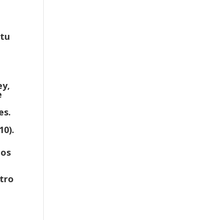
 tu
ey,
e
es.
10).
nos
a
stro
o