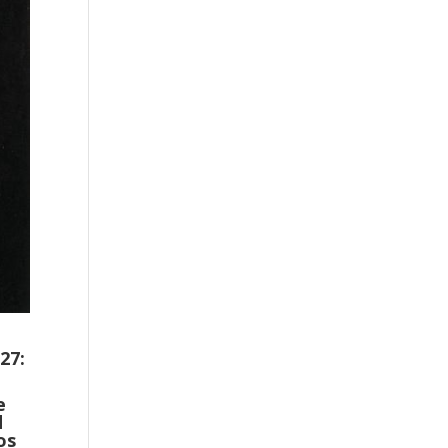
27:
e
d
os