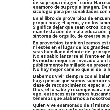
de su propia imagen, como Narciso,
enamoro de su propia imagen. De a
sicología para personalidades con e
En el libro de proverbios de encuen
propia boca; el ajeno, y no los labi
Significa dejar que sean otros los
manifestación de mala educación, 
síntoma de orgullo, de creerse sup
En proverbios también leemos este 
ni estés en el lugar de los grandes
seas humillado delante del príncipe
No es sabio lanzarse al frente en l
Es mucho mejor ser invitado a un l
públicamente humillado en presencia
No hay mejor camino que el de la 
Debemos vivir siempre con el bala
haga pensar que somos superiores
clase de reconocimiento especial. 
Dios, él lo sabe y recompensará nu
ego, entonces estaremos buscando 
tenemos que alabarnos a nosotro
Quien vive enamorado de sí mismo 
divorciarse y cuanto más rápido me