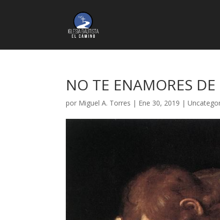
NO TE ENAMORES DE 
por
Miguel A. Torres
|
Ene 30, 2019
|
Uncategor