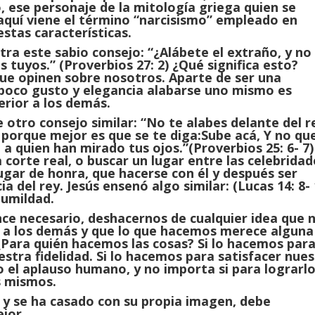
 ese personaje de la mitología griega quien se
quí viene el término “narcisismo” empleado en
stas características.
tra este sabio consejo: “¿Alábete el extraño, y no
os tuyos.” (Proverbios 27: 2) ¿Qué significa esto?
 que opinen sobre nosotros. Aparte de ser una
poco gusto y elegancia alabarse uno mismo es
erior a los demás.
otro consejo similar: “No te alabes delante del r
; porque mejor es que se te diga:
Sube acá, Y no qu
 a quien han mirado tus ojos.”(Proverbios 25: 6- 7)
a corte real, o buscar un lugar entre las celebridad
ugar de honra, que hacerse con él y después ser
 del rey. Jesús ensenó algo similar: (Lucas 14: 8- 
humildad.
nce necesario, deshacernos de cualquier idea que 
 a los demás y que lo que hacemos merece alguna
¿Para quién hacemos las cosas? Si lo hacemos par
estra fidelidad. Si lo hacemos para satisfacer nue
el aplauso humano, y no importa si para lograrl
s mismos.
y se ha casado con su propia imagen, debe
jor.