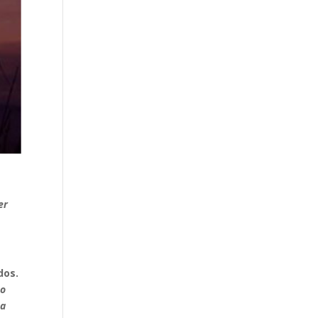
er
dos.
to
ba