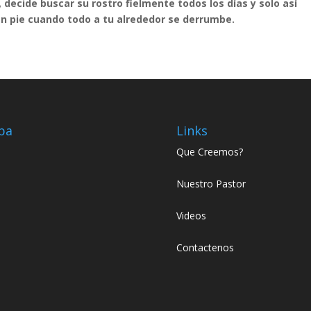
, decide buscar su rostro fielmente todos los días y solo así
n pie cuando todo a tu alrededor se derrumbe.
pa
Links
Que Creemos?
Nuestro Pastor
Videos
Contactenos