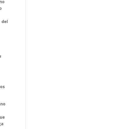
 no
o
 del
u
ios
 no
que
ga