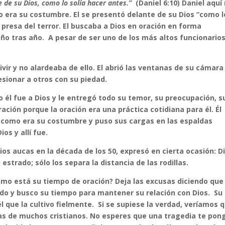
e de su Dios, como lo solía hacer antes.”
(Daniel 6:10) Daniel aquí
 era su costumbre. El se presentó delante de su Dios “como l
r presa del terror. El buscaba a Dios en oración en forma
, año tras año. A pesar de ser uno de los más altos funcionarios
vir y no alardeaba de ello. El abrió las ventanas de su cámara
sionar a otros con su piedad.
o él fue a Dios y le entregó todo su temor, su preocupación, s
ración porque la oración era una práctica cotidiana para él. Él
s como era su costumbre y puso sus cargas en las espaldas
os y allí fue.
dios aucas en la década de los 50, expresó en cierta ocasión: D
estrado; sólo los separa la distancia de las rodillas.
Cómo está su tiempo de oración? Deja las excusas diciendo que
do y busco su tiempo para mantener su relación con Dios. Su
l que la cultivo fielmente. Si se supiese la verdad, veríamos 
das de muchos cristianos. No esperes que una tragedia te pon