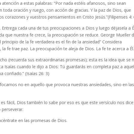
 atención a estas palabras: “Por nada estéis afanosos, sino sean
n toda oración y ruego, con acción de gracias. Y la paz de Dios, que
 corazones y vuestros pensamientos en Cristo Jesús.”(Filipenses 4: 
. Entrega cada una de tus preocupaciones a Dios y luego déjasela a É
a que nuestra fe crece, la preocupación se reduce. George Mueller di
el principio de la fe verdadera es el fin de la ansiedad” Considera
la fe trae paz. La preocupación te aleja de Dios. La fe te acerca a Él
dicho (recuerda sus extraordinarias promesas); esta es la idea que se 
ta Isaías cuando le dijo a Dios: Tú guardarás en completa paz a aque
 confiado.” (Isaías 26: 3)
carnos no en aquello que provoca nuestras ansiedades, sino en la
es fácil, Dios también lo sabe por eso es que este versículo nos dice
 perseverar.
ncéntrate en las promesas de Dios.