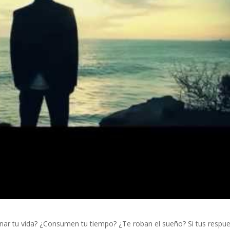
nar tu vida? ¿Consumen tu tiempo? ¿Te roban el sueño? Si tus respu