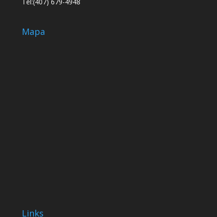
Tel:(407) 679-4948
Mapa
Links