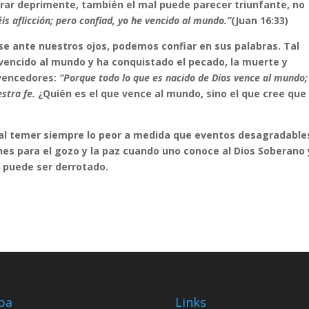
rar deprimente, también el mal puede parecer triunfante, no
s aflicción; pero confiad, yo he vencido al mundo.”
(Juan 16:33)
e ante nuestros ojos, podemos confiar en sus palabras. Tal
vencido al mundo y ha conquistado el pecado, la muerte y
 vencedores:
“Porque todo lo que es nacido de Dios vence al mundo;
estra fe.
¿Quién es el que vence al mundo, sino el que cree que
al temer siempre lo peor a medida que eventos desagradable
es para el gozo y la paz cuando uno conoce al Dios Soberano 
 puede ser derrotado.
pa
Links