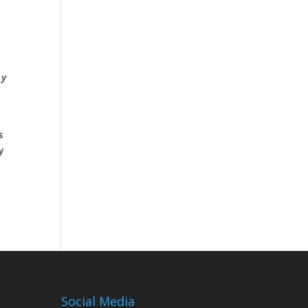
 y
s
y
Social Media